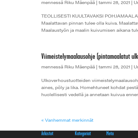
mennessä
Riku Mäenpää
|
tammi 28, 2021
|
U
TEOLLISESTI KUULTAVAKSI POHJAMAA
Maalattavan pinnan tulee olla kuiva. Maalatt
Maalaustyön ja maalin kuivumisen aikana tulee 
Viimeistelymaalausohje (pintamaalatut ul
mennessä
Riku Mäenpää
|
tammi 28, 2021
|
U
Ulkoverhoustuotteiden viimeistelymaalausohj
aines, pöly ja lika. Homehtuneet kohdat
huolellisesti vedellä ja annetaan kuivua ennen
« Vanhemmat merkinnät
Arkistot
Kategoriat
Meta