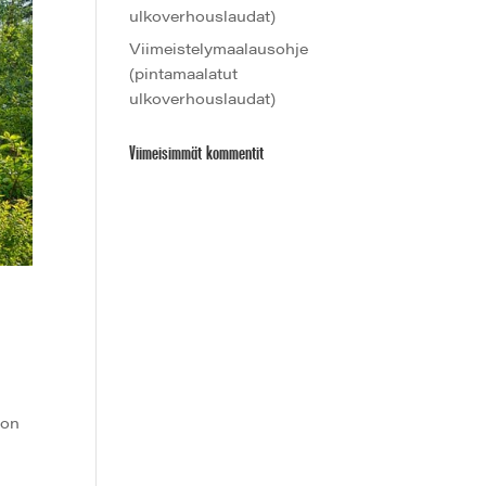
ulkoverhouslaudat)
Viimeistelymaalausohje
(pintamaalatut
ulkoverhouslaudat)
Viimeisimmät kommentit
 on