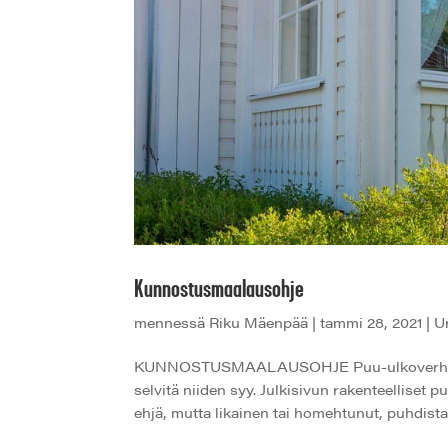
Kunnostusmaalausohje
mennessä
Riku Mäenpää
|
tammi 28, 2021
|
U
KUNNOSTUSMAALAUSOHJE Puu-ulkoverhouksen 
selvitä niiden syy. Julkisivun rakenteelliset
ehjä, mutta likainen tai homehtunut, puhdista 