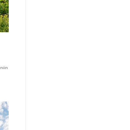
niin
n