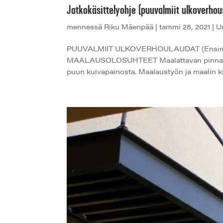
Jatkokäsittelyohje (puuvalmiit ulkoverhou
mennessä
Riku Mäenpää
|
tammi 28, 2021
|
U
PUUVALMIIT ULKOVERHOULAUDAT (Ensimmäine
MAALAUSOLOSUHTEET Maalattavan pinnan tul
puun kuivapainosta. Maalaustyön ja maalin ku