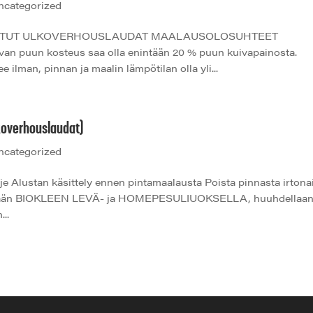
ncategorized
LATUT ULKOVERHOUSLAUDAT MAALAUSOLOSUHTEET
avan puun kosteus saa olla enintään 20 % puun kuivapainosta.
ilman, pinnan ja maalin lämpötilan olla yli...
koverhouslaudat)
ncategorized
e Alustan käsittely ennen pintamaalausta Poista pinnasta irtona
 pestään BIOKLEEN LEVÄ- ja HOMEPESULIUOKSELLA, huuhdellaa
...