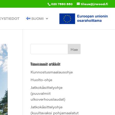
020 7690 660
tilaus@jrwood.fi
EYSTIEDOT
SUOMI
Viimeisimmät artikkelit
Kunnostusmaalausohje
Huolto-ohje
Jatkokäsittelyohje
(puuvalmiit
ulkoverhouslaudat)
Jatkokäsittelyohje
(kuultavaksi pohjamaalatut