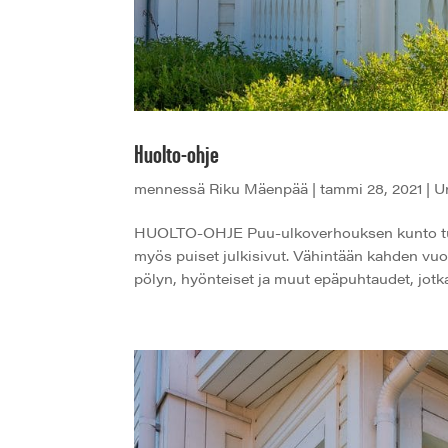
Huolto-ohje
mennessä
Riku Mäenpää
|
tammi 28, 2021
|
U
HUOLTO-OHJE Puu-ulkoverhouksen kunto tulee 
myös puiset julkisivut. Vähintään kahden vuod
pölyn, hyönteiset ja muut epäpuhtaudet, jotka.