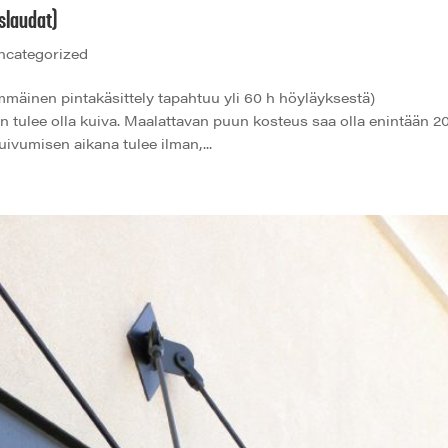
slaudat)
ncategorized
n pintakäsittely tapahtuu yli 60 h höyläyksestä)
ee olla kuiva. Maalattavan puun kosteus saa olla enintään 2
ivumisen aikana tulee ilman,...