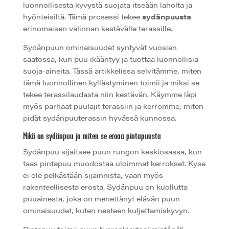
luonnollisesta kyvystä suojata itseään laholta ja
hyönteisiltä. Tämä prosessi tekee
sydänpuusta
erinomaisen valinnan kestävälle terassille.
Sydänpuun ominaisuudet syntyvät vuosien
saatossa, kun puu ikääntyy ja tuottaa luonnollisia
suoja-aineita. Tässä artikkelissa selvitämme, miten
tämä luonnollinen kyllästyminen toimii ja miksi se
tekee terassilaudasta niin kestävän. Käymme läpi
myös parhaat puulajit terassiin ja kerromme, miten
pidät sydänpuuterassin hyvässä kunnossa.
Mikä on sydänpuu ja miten se eroaa pintapuusta
Sydänpuu sijaitsee puun rungon keskiosassa, kun
taas pintapuu muodostaa uloimmat kerrokset. Kyse
ei ole pelkästään sijainnista, vaan myös
rakenteellisesta erosta. Sydänpuu on kuollutta
puuainesta, joka on menettänyt elävän puun
ominaisuudet, kuten nesteen kuljettamiskyvyn.
Pintapuu toimii puun ”verenkiertoelimistönä”