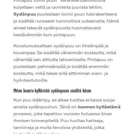
kuljettaen vettä ja ravinteita juurista lehtiin.
Sydänpuu
puolestaan toimii puun tukirakenteena
ja sisältää runsaasti luonnollisia uuteaineita. Nämä
aineet tekevät sydänpuusta huomattavasti
kestävämmän kuin pintapuun.
Koostumukseltaan sydänpuu on tiheämpää ja
kovempaa. Se sisältää vähemmän kosteutta, mikä
vähentää sen alttiutta lahoamiselle. Pintapuu on
puolestaan pehmeämpää ja sisältää enemmän
kosteutta, mikä tekee siitä alttiimman sieni- ja
hyönteistuhoille.
Miten luonto kyllästää sydänpuun sisältä käsin
Kun puu ikääntyy, se alkaa tuottaa erilaisia suoja-
aineita sydänpuuhun. Tämä on
luonnon kyllästämä
prosessi, joka tapahtuu vuosien kuluessa ilman
ihmisen toimenpiteitä. Puu tuottaa hartseja,
tanniineja ja muita fenolisia yhdisteitä, jotka
kertyvät sydänpuuhun.