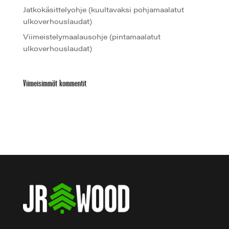
Jatkokäsittelyohje (kuultavaksi pohjamaalatut
ulkoverhouslaudat)
Viimeistelymaalausohje (pintamaalatut
ulkoverhouslaudat)
Viimeisimmät kommentit