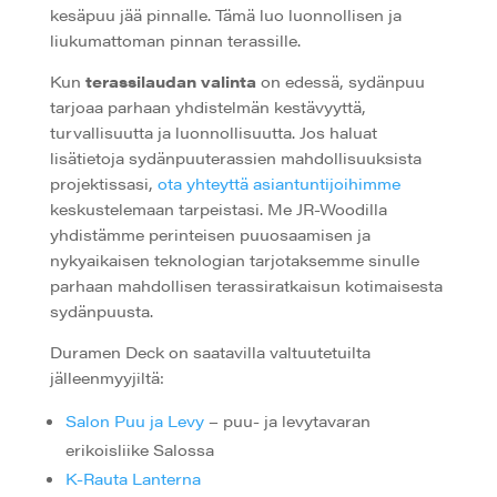
kesäpuu jää pinnalle. Tämä luo luonnollisen ja
liukumattoman pinnan terassille.
Kun
terassilaudan valinta
on edessä, sydänpuu
tarjoaa parhaan yhdistelmän kestävyyttä,
turvallisuutta ja luonnollisuutta. Jos haluat
lisätietoja sydänpuuterassien mahdollisuuksista
projektissasi,
ota yhteyttä asiantuntijoihimme
keskustelemaan tarpeistasi. Me JR-Woodilla
yhdistämme perinteisen puuosaamisen ja
nykyaikaisen teknologian tarjotaksemme sinulle
parhaan mahdollisen terassiratkaisun kotimaisesta
sydänpuusta.
Duramen Deck on saatavilla valtuutetuilta
jälleenmyyjiltä:
Salon Puu ja Levy
– puu- ja levytavaran
erikoisliike Salossa
K-Rauta Lanterna