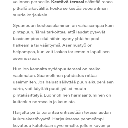
valinnan perheelle.
Kestävä terassi
säästää rahaa
pitkällä aikavälillä, koska se kestää vuosia ilman
suuria korjauksia.
Sydänpuun kosteuseläminen on vähäisempää kuin
pintapuun. Tämä tarkoittaa, että laudat pysyvät
tasaisempina eikä niihin synny yhtä helposti
halkeamia tai vääntymiä. Asennustyö on
helpompaa, kun voit laskea tarkemmin lopullisen
asennusraon.
Huollon kannalta sydänpuuterassi on melko
vaatimaton. Säännöllinen puhdistus riittää
useimmiten. Jos haluat säilyttää puun alkuperäisen
värin, voit käyttää puuöljyä tai muuta
pintakäsittelyä. Luonnollinen harmaantuminen on
kuitenkin normaalia ja kaunista.
Harjattu pinta parantaa entisestään terassilaudan
kulutuskestävyyttä. Harjauksessa pehmeämpi
kevätpuu kulutetaan syvemmälle, jolloin kovempi