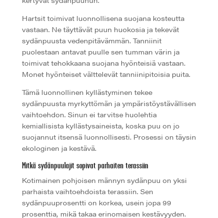
Hartsit toimivat luonnollisena suojana kosteutta
vastaan. Ne täyttävät puun huokosia ja tekevät
sydänpuusta vedenpitävämmän. Tanniinit
puolestaan antavat puulle sen tumman värin ja
toimivat tehokkaana suojana hyönteisiä vastaan.
Monet hyönteiset välttelevät tanniinipitoisia puita.
Tämä luonnollinen kyllästyminen tekee
sydänpuusta myrkyttömän ja ympäristöystävällisen
vaihtoehdon. Sinun ei tarvitse huolehtia
kemiallisista kyllästysaineista, koska puu on jo
suojannut itsensä luonnollisesti. Prosessi on täysin
ekologinen ja kestävä.
Mitkä sydänpuulajit sopivat parhaiten terassiin
Kotimainen pohjoisen männyn sydänpuu on yksi
parhaista vaihtoehdoista terassiin. Sen
sydänpuuprosentti on korkea, usein jopa 99
prosenttia, mikä takaa erinomaisen kestävyyden.