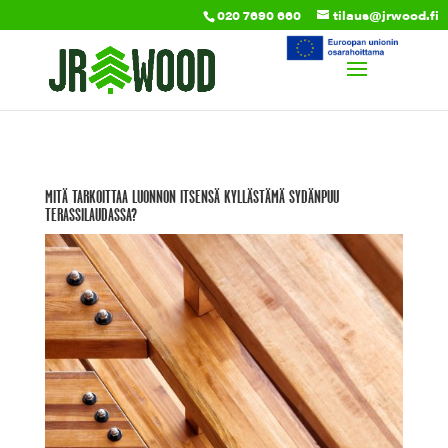
020 7690 660
tilaus@jrwood.fi
MITÄ TARKOITTAA LUONNON ITSENSÄ KYLLÄSTÄMÄ SYDÄNPUU
TERASSILAUDASSA?