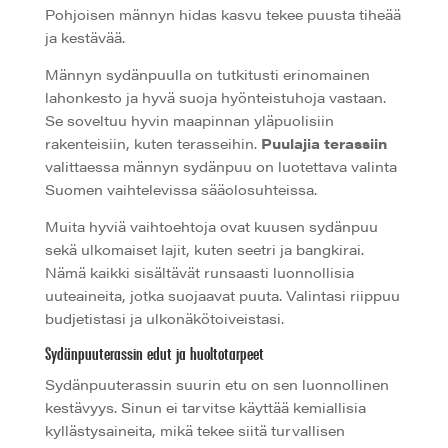
Pohjoisen männyn hidas kasvu tekee puusta tiheää
ja kestävää.
Männyn sydänpuulla on tutkitusti erinomainen
lahonkesto ja hyvä suoja hyönteistuhoja vastaan.
Se soveltuu hyvin maapinnan yläpuolisiin
rakenteisiin, kuten terasseihin.
Puulajia terassiin
valittaessa männyn sydänpuu on luotettava valinta
Suomen vaihtelevissa sääolosuhteissa.
Muita hyviä vaihtoehtoja ovat kuusen sydänpuu
sekä ulkomaiset lajit, kuten seetri ja bangkirai.
Nämä kaikki sisältävät runsaasti luonnollisia
uuteaineita, jotka suojaavat puuta. Valintasi riippuu
budjetistasi ja ulkonäkötoiveistasi.
Sydänpuuterassin edut ja huoltotarpeet
Sydänpuuterassin suurin etu on sen luonnollinen
kestävyys. Sinun ei tarvitse käyttää kemiallisia
kyllästysaineita, mikä tekee siitä turvallisen