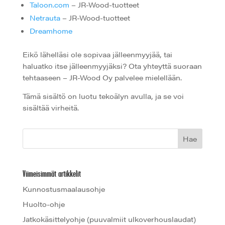
Taloon.com
– JR-Wood-tuotteet
Netrauta
– JR-Wood-tuotteet
Dreamhome
Eikö lähelläsi ole sopivaa jälleenmyyjää, tai
haluatko itse jälleenmyyjäksi? Ota yhteyttä suoraan
tehtaaseen – JR-Wood Oy palvelee mielellään.
Tämä sisältö on luotu tekoälyn avulla, ja se voi
sisältää virheitä.
Viimeisimmät artikkelit
Kunnostusmaalausohje
Huolto-ohje
Jatkokäsittelyohje (puuvalmiit ulkoverhouslaudat)