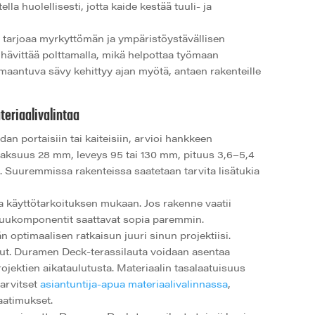
lla huolellisesti, jotta kaide kestää tuuli- ja
tarjoaa myrkyttömän ja ympäristöystävällisen
hävittää polttamalla, mikä helpottaa työmaan
maantuva sävy kehittyy ajan myötä, antaen rakenteille
eriaalivalintaa
n portaisiin tai kaiteisiin, arvioi hankkeen
 (paksuus 28 mm, leveys 95 tai 130 mm, pituus 3,6–5,4
n. Suuremmissa rakenteissa saatetaan tarvita lisätukia
la käyttötarkoituksen mukaan. Jos rakenne vaatii
t puukomponentit saattavat sopia paremmin.
 optimaalisen ratkaisun juuri sinun projektiisi.
ut. Duramen Deck-terassilauta voidaan asentaa
rojektien aikataulutusta. Materiaalin tasalaatuisuus
tarvitset
asiantuntija-apua materiaalivalinnassa
,
aatimukset.