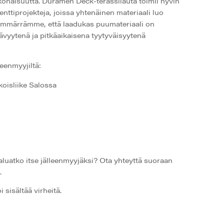
onaisuutta. Duramen Deck-terassilauta toimii hyvin
tiprojekteja, joissa yhtenäinen materiaali luo
ymmärrämme, että laadukas puumateriaali on
tävyytenä ja pitkäaikaisena tyytyväisyytenä
leenmyyjiltä:
koisliike Salossa
haluatko itse jälleenmyyjäksi? Ota yhteyttä suoraan
.
 sisältää virheitä.