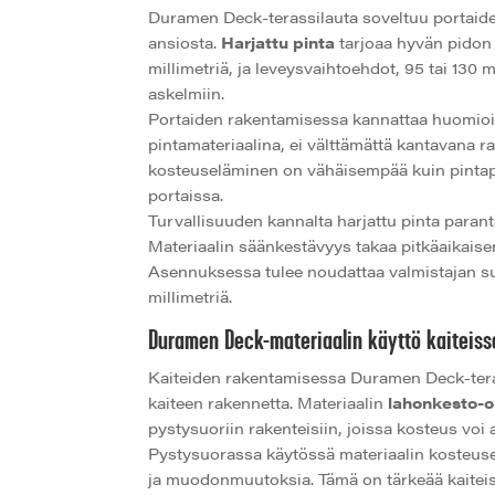
Duramen Deck-terassilauta soveltuu portaide
ansiosta.
Harjattu pinta
tarjoaa hyvän pidon 
millimetriä, ja leveysvaihtoehdot, 95 tai 130 m
askelmiin.
Portaiden rakentamisessa kannattaa huomioid
pintamateriaalina, ei välttämättä kantavana r
kosteuseläminen on vähäisempää kuin pintap
portaissa.
Turvallisuuden kannalta harjattu pinta paran
Materiaalin säänkestävyys takaa pitkäaikaise
Asennuksessa tulee noudattaa valmistajan suo
millimetriä.
Duramen Deck-materiaalin käyttö kaiteiss
Kaiteiden rakentamisessa Duramen Deck-teras
kaiteen rakennetta. Materiaalin
lahonkesto-
pystysuoriin rakenteisiin, joissa kosteus voi a
Pystysuorassa käytössä materiaalin kosteus
ja muodonmuutoksia. Tämä on tärkeää kaiteissa