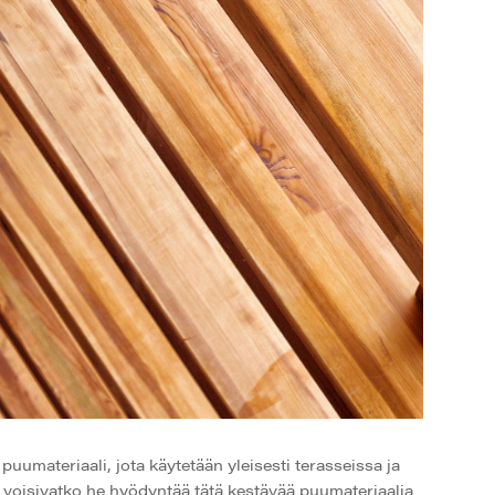
umateriaali, jota käytetään yleisesti terasseissa ja
 voisivatko he hyödyntää tätä kestävää puumateriaalia