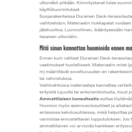
ulkonäkö pitkään. Kiinnitystavat tulee suunnite
käyttökuormitukset.
Suojarakenteissa Duramen Deck-terassilauta 
vaihtoehdon. Materiaalin hukkapalat voidaan 
jätehuoltoa. Luonnollinen, ikääntyessään har
tasaisen ulkonäön.
Mitä sinun kannattaa huomioida ennen mat
Ennen kuin valitset Duramen Deck-terassilauda
vaatimukset huolellisesti. Materiaalin mitat
m) määrittävät soveltuvuuden eri rakenteisii
tai vahvistuksia.
Vaihtoehtoisia materiaaleja kannattaa vertail
erityistä lujuutta tai erikoismitoitusta, muu
Ammattilaisen konsultaatio
auttaa löytämään
Huomioi myös asennusolosuhteet ja aikataul
erilaisissa keliolosuhteissa, mikä helpottaa p
varmistaa ennustettavan lopputuloksen. Jos 
ammattilainen voi arvioida hankkeen erityisv