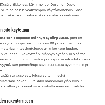
 Tässä artikkelissa käymme läpi Duramen Deck-
piiko se näihin vaativampiin käyttökohteisiin. Saat
eri rakenteisiin sekä vinkkejä materiaalivalinnan
in sitä käytetään
imaisen pohjoisen männyn sydänpuusta
, joka on
een sydänpuuprosentti on noin 99 prosenttia, mikä
materiaalin tasalaatuisuuden ja korkean laadun.
situn valinnan ulkokäyttöön. Männyn sydänpuu sisältää
rinomaisen lahonkestävyyden ja suojan hyönteistuholaisia
tävyyttä, kun pehmeämpi kevätpuu kuluu syvemmälle ja
e.
etään terasseissa, joissa se toimii sekä
 Materiaali soveltuu kaikkiin maapinnan yläpuolisiin
stävällisyys tekevät siitä houkuttelevan vaihtoehdon
iden rakentamiseen