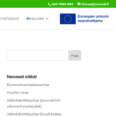
020 7690 660
tilaus@jrwood.fi
EYSTIEDOT
SUOMI
Viimeisimmät artikkelit
Kunnostusmaalausohje
Huolto-ohje
Jatkokäsittelyohje (puuvalmiit
ulkoverhouslaudat)
Jatkokäsittelyohje (kuultavaksi