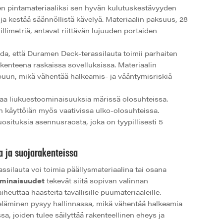
n pintamateriaaliksi sen hyvän kulutuskestävyyden
ja kestää säännöllistä kävelyä. Materiaalin paksuus, 28
illimetriä, antavat riittävän lujuuden portaiden
a, että Duramen Deck-terassilauta toimii parhaiten
akenteena raskaissa sovelluksissa. Materiaalin
uun, mikä vähentää halkeamis- ja vääntymisriskiä
taa liukuestoominaisuuksia märissä olosuhteissa.
n käyttöiän myös vaativissa ulko-olosuhteissa.
situksia asennusraosta, joka on tyypillisesti 5
a ja suojarakenteissa
silauta voi toimia päällysmateriaalina tai osana
ominaisuudet
tekevät siitä sopivan valinnan
iheuttaa haasteita tavallisille puumateriaaleille.
eläminen pysyy hallinnassa, mikä vähentää halkeamia
, joiden tulee säilyttää rakenteellinen eheys ja