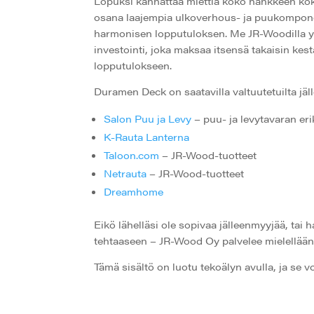
Lopuksi kannattaa miettiä koko hankkeen kok
osana laajempia ulkoverhous- ja puukomponent
harmonisen lopputuloksen. Me JR-Woodilla 
investointi, joka maksaa itsensä takaisin kes
lopputulokseen.
Duramen Deck on saatavilla valtuutetuilta jäl
Salon Puu ja Levy
– puu- ja levytavaran eri
K-Rauta Lanterna
Taloon.com
– JR-Wood-tuotteet
Netrauta
– JR-Wood-tuotteet
Dreamhome
Eikö lähelläsi ole sopivaa jälleenmyyjää, tai 
tehtaaseen – JR-Wood Oy palvelee mielellään
Tämä sisältö on luotu tekoälyn avulla, ja se voi