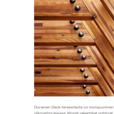
Duramen Deck-terassilauta on monipuolinen pu
ulkoverhouksissa. Monet rakentajat pohtivat,