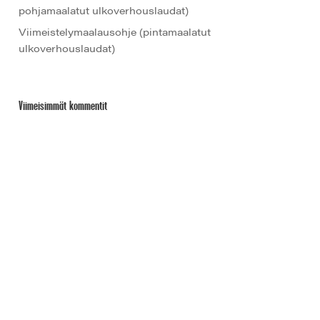
pohjamaalatut ulkoverhouslaudat)
Viimeistelymaalausohje (pintamaalatut
ulkoverhouslaudat)
Viimeisimmät kommentit