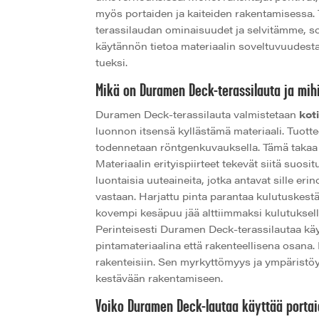
myös portaiden ja kaiteiden rakentamisessa.
terassilaudan ominaisuudet ja selvitämme, so
käytännön tietoa materiaalin soveltuvuudesta 
tueksi.
Mikä on Duramen Deck-terassilauta ja mih
Duramen Deck-terassilauta valmistetaan
kot
luonnon itsensä kyllästämä materiaali. Tuott
todennetaan röntgenkuvauksella. Tämä takaa 
Materiaalin erityispiirteet tekevät siitä suo
luontaisia uuteaineita, jotka antavat sille e
vastaan. Harjattu pinta parantaa kulutuskes
kovempi kesäpuu jää alttiimmaksi kulutuksell
Perinteisesti Duramen Deck-terassilautaa käyt
pintamateriaalina että rakenteellisena osana.
rakenteisiin. Sen myrkyttömyys ja ympäristöy
kestävään rakentamiseen.
Voiko Duramen Deck-lautaa käyttää porta